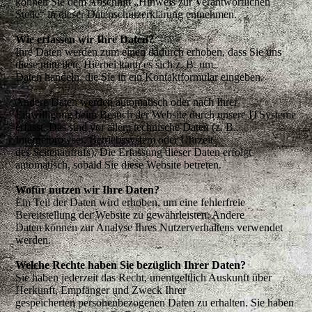
können Sie dem Abschnitt „Hinweis zur Verantwortlichen
Stelle“ in dieser Datenschutzerklärung entnehmen.
Wie erfassen wir Ihre Daten?
Ihre Daten werden zum einen dadurch erhoben, dass Sie uns
diese mitteilen. Hierbei kann es sich z. B. um
Daten handeln, die Sie in ein Kontaktformular eingeben.
Andere Daten werden automatisch oder nach Ihrer
Einwilligung beim Besuch der Website durch unsere ITSysteme
erfasst. Das sind vor allem technische Daten (z. B.
Internetbrowser, Betriebssystem oder Uhrzeit
des Seitenaufrufs). Die Erfassung dieser Daten erfolgt
automatisch, sobald Sie diese Website betreten.
Wofür nutzen wir Ihre Daten?
Ein Teil der Daten wird erhoben, um eine fehlerfreie
Bereitstellung der Website zu gewährleisten. Andere
Daten können zur Analyse Ihres Nutzerverhaltens verwendet
werden.
Welche Rechte haben Sie bezüglich Ihrer Daten?
Sie haben jederzeit das Recht, unentgeltlich Auskunft über
Herkunft, Empfänger und Zweck Ihrer
gespeicherten personenbezogenen Daten zu erhalten. Sie haben