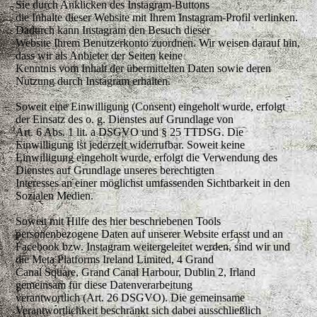
Sie durch Anklicken des Instagram-Buttons
die Inhalte dieser Website mit Ihrem Instagram-Profil verlinken.
Dadurch kann Instagram den Besuch dieser
Website Ihrem Benutzerkonto zuordnen. Wir weisen darauf hin,
dass wir als Anbieter der Seiten keine
Kenntnis vom Inhalt der übermittelten Daten sowie deren
Nutzung durch Instagram erhalten.
Soweit eine Einwilligung (Consent) eingeholt wurde, erfolgt
der Einsatz des o. g. Dienstes auf Grundlage von
Art. 6 Abs. 1 lit. a DSGVO und § 25 TTDSG. Die
Einwilligung ist jederzeit widerrufbar. Soweit keine
Einwilligung eingeholt wurde, erfolgt die Verwendung des
Dienstes auf Grundlage unseres berechtigten
Interesses an einer möglichst umfassenden Sichtbarkeit in den
Sozialen Medien.
Soweit mit Hilfe des hier beschriebenen Tools
personenbezogene Daten auf unserer Website erfasst und an
Facebook bzw. Instagram weitergeleitet werden, sind wir und
die Meta Platforms Ireland Limited, 4 Grand
Canal Square, Grand Canal Harbour, Dublin 2, Irland
gemeinsam für diese Datenverarbeitung
verantwortlich (Art. 26 DSGVO). Die gemeinsame
Verantwortlichkeit beschränkt sich dabei ausschließlich