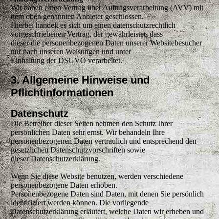
Wir haben einen Vertrag über Auftragsverarbeitung (AVV) mit
dem oben genannten Anbieter geschlossen.
Hierbei handelt es sich um einen datenschutzrechtlich
vorgeschriebenen Vertrag, der gewährleistet, dass
dieser die personenbezogenen Daten unserer Websitebesucher
nur nach unseren Weisungen und unter
Einhaltung der DSGVO verarbeitet.
3. Allgemeine Hinweise und
Pflichtinformationen
Datenschutz
Die Betreiber dieser Seiten nehmen den Schutz Ihrer
persönlichen Daten sehr ernst. Wir behandeln Ihre
personenbezogenen Daten vertraulich und entsprechend den
gesetzlichen Datenschutzvorschriften sowie
dieser Datenschutzerklärung.
Wenn Sie diese Website benutzen, werden verschiedene
personenbezogene Daten erhoben.
Personenbezogene Daten sind Daten, mit denen Sie persönlich
identifiziert werden können. Die vorliegende
Datenschutzerklärung erläutert, welche Daten wir erheben und