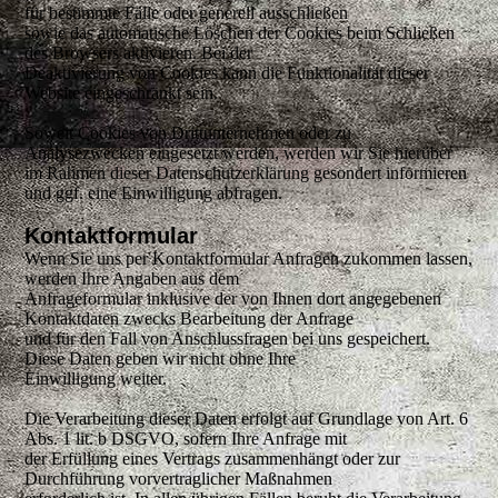
für bestimmte Fälle oder generell ausschließen
sowie das automatische Löschen der Cookies beim Schließen
des Browsers aktivieren. Bei der
Deaktivierung von Cookies kann die Funktionalität dieser
Website eingeschränkt sein.
Soweit Cookies von Drittunternehmen oder zu
Analysezwecken eingesetzt werden, werden wir Sie hierüber
im Rahmen dieser Datenschutzerklärung gesondert informieren
und ggf. eine Einwilligung abfragen.
Kontaktformular
Wenn Sie uns per Kontaktformular Anfragen zukommen lassen,
werden Ihre Angaben aus dem
Anfrageformular inklusive der von Ihnen dort angegebenen
Kontaktdaten zwecks Bearbeitung der Anfrage
und für den Fall von Anschlussfragen bei uns gespeichert.
Diese Daten geben wir nicht ohne Ihre
Einwilligung weiter.
Die Verarbeitung dieser Daten erfolgt auf Grundlage von Art. 6
Abs. 1 lit. b DSGVO, sofern Ihre Anfrage mit
der Erfüllung eines Vertrags zusammenhängt oder zur
Durchführung vorvertraglicher Maßnahmen