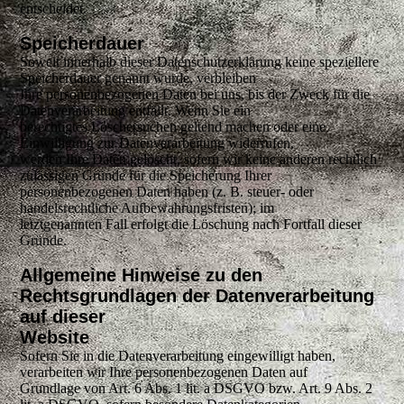
entscheidet.
Speicherdauer
Soweit innerhalb dieser Datenschutzerklärung keine speziellere
Speicherdauer genannt wurde, verbleiben
Ihre personenbezogenen Daten bei uns, bis der Zweck für die
Datenverarbeitung entfällt. Wenn Sie ein
berechtigtes Löschersuchen geltend machen oder eine
Einwilligung zur Datenverarbeitung widerrufen,
werden Ihre Daten gelöscht, sofern wir keine anderen rechtlich
zulässigen Gründe für die Speicherung Ihrer
personenbezogenen Daten haben (z. B. steuer- oder
handelsrechtliche Aufbewahrungsfristen); im
letztgenannten Fall erfolgt die Löschung nach Fortfall dieser
Gründe.
Allgemeine Hinweise zu den
Rechtsgrundlagen der Datenverarbeitung
auf dieser
Website
Sofern Sie in die Datenverarbeitung eingewilligt haben,
verarbeiten wir Ihre personenbezogenen Daten auf
Grundlage von Art. 6 Abs. 1 lit. a DSGVO bzw. Art. 9 Abs. 2