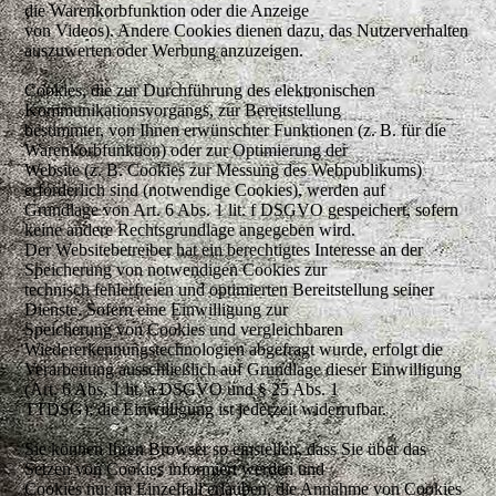
die Warenkorbfunktion oder die Anzeige
von Videos). Andere Cookies dienen dazu, das Nutzerverhalten
auszuwerten oder Werbung anzuzeigen.
Cookies, die zur Durchführung des elektronischen
Kommunikationsvorgangs, zur Bereitstellung
bestimmter, von Ihnen erwünschter Funktionen (z. B. für die
Warenkorbfunktion) oder zur Optimierung der
Website (z. B. Cookies zur Messung des Webpublikums)
erforderlich sind (notwendige Cookies), werden auf
Grundlage von Art. 6 Abs. 1 lit. f DSGVO gespeichert, sofern
keine andere Rechtsgrundlage angegeben wird.
Der Websitebetreiber hat ein berechtigtes Interesse an der
Speicherung von notwendigen Cookies zur
technisch fehlerfreien und optimierten Bereitstellung seiner
Dienste. Sofern eine Einwilligung zur
Speicherung von Cookies und vergleichbaren
Wiedererkennungstechnologien abgefragt wurde, erfolgt die
Verarbeitung ausschließlich auf Grundlage dieser Einwilligung
(Art. 6 Abs. 1 lit. a DSGVO und § 25 Abs. 1
TTDSG); die Einwilligung ist jederzeit widerrufbar.
Sie können Ihren Browser so einstellen, dass Sie über das
Setzen von Cookies informiert werden und
Cookies nur im Einzelfall erlauben, die Annahme von Cookies