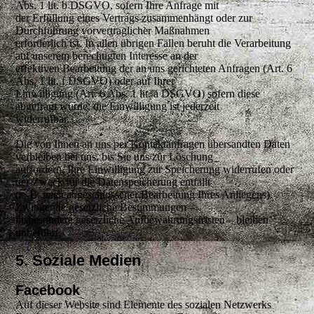
Abs. 1 lit. b DSGVO, sofern Ihre Anfrage mit
der Erfüllung eines Vertrags zusammenhängt oder zur
Durchführung vorvertraglicher Maßnahmen
erforderlich ist. In allen übrigen Fällen beruht die Verarbeitung
auf unserem berechtigten Interesse an der
effektiven Bearbeitung der an uns gerichteten Anfragen (Art. 6
Abs. 1 lit. f DSGVO) oder auf Ihrer
Einwilligung (Art. 6 Abs. 1 lit. a DSGVO) sofern diese
abgefragt wurde; die Einwilligung ist jederzeit
widerrufbar.
Die von Ihnen an uns per Kontaktanfragen übersandten Daten
verbleiben bei uns, bis Sie uns zur Löschung
auffordern, Ihre Einwilligung zur Speicherung widerrufen oder
der Zweck für die Datenspeicherung entfällt
(z. B. nach abgeschlossener Bearbeitung Ihres Anliegens).
Zwingende gesetzliche Bestimmungen –
insbesondere gesetzliche Aufbewahrungsfristen – bleiben
unberührt.
5. Soziale Medien
Facebook
Auf dieser Website sind Elemente des sozialen Netzwerks