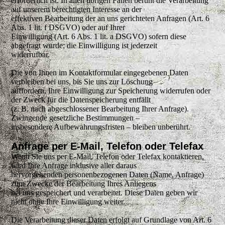
erforderlich ist. In allen übrigen Fällen beruht die Verarbeitung
auf unserem berechtigten Interesse an der
effektiven Bearbeitung der an uns gerichteten Anfragen (Art. 6
Abs. 1 lit. f DSGVO) oder auf Ihrer
Einwilligung (Art. 6 Abs. 1 lit. a DSGVO) sofern diese
abgefragt wurde; die Einwilligung ist jederzeit
widerrufbar.
Die von Ihnen im Kontaktformular eingegebenen Daten
verbleiben bei uns, bis Sie uns zur Löschung
auffordern, Ihre Einwilligung zur Speicherung widerrufen oder
der Zweck für die Datenspeicherung entfällt
(z. B. nach abgeschlossener Bearbeitung Ihrer Anfrage).
Zwingende gesetzliche Bestimmungen –
insbesondere Aufbewahrungsfristen – bleiben unberührt.
Anfrage per E-Mail, Telefon oder Telefax
Wenn Sie uns per E-Mail, Telefon oder Telefax kontaktieren,
wird Ihre Anfrage inklusive aller daraus
hervorgehenden personenbezogenen Daten (Name, Anfrage)
zum Zwecke der Bearbeitung Ihres Anliegens
bei uns gespeichert und verarbeitet. Diese Daten geben wir
nicht ohne Ihre Einwilligung weiter.
Die Verarbeitung dieser Daten erfolgt auf Grundlage von Art. 6