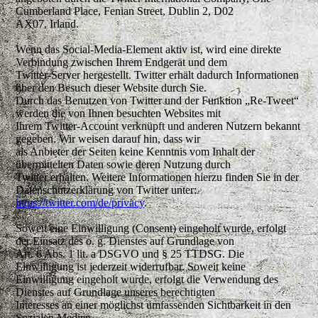
Cumberland Place, Fenian Street, Dublin 2, D02
AX07, Irland.
Wenn das Social-Media-Element aktiv ist, wird eine direkte
Verbindung zwischen Ihrem Endgerät und dem
Twitter-Server hergestellt. Twitter erhält dadurch Informationen
über den Besuch dieser Website durch Sie.
Durch das Benutzen von Twitter und der Funktion „Re-Tweet“
werden die von Ihnen besuchten Websites mit
Ihrem Twitter-Account verknüpft und anderen Nutzern bekannt
gegeben. Wir weisen darauf hin, dass wir
als Anbieter der Seiten keine Kenntnis vom Inhalt der
übermittelten Daten sowie deren Nutzung durch
Twitter erhalten. Weitere Informationen hierzu finden Sie in der
Datenschutzerklärung von Twitter unter:
https://twitter.com/de/privacy
.
Soweit eine Einwilligung (Consent) eingeholt wurde, erfolgt
der Einsatz des o. g. Dienstes auf Grundlage von
Art. 6 Abs. 1 lit. a DSGVO und § 25 TTDSG. Die
Einwilligung ist jederzeit widerrufbar. Soweit keine
Einwilligung eingeholt wurde, erfolgt die Verwendung des
Dienstes auf Grundlage unseres berechtigten
Interesses an einer möglichst umfassenden Sichtbarkeit in den
Sozialen Medien.