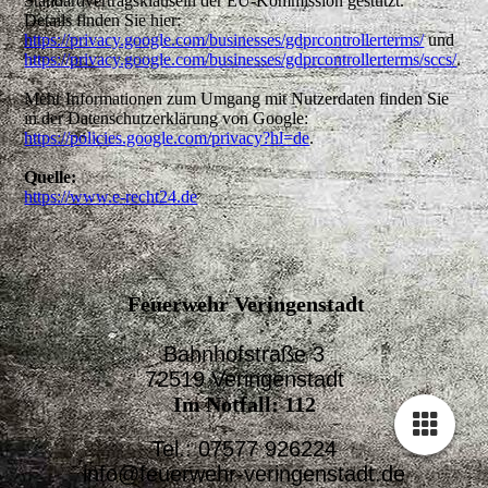
Standardvertragsklauseln der EU-Kommission gestützt.
Details finden Sie hier:
https://privacy.google.com/businesses/gdprcontrollerterms/
und
https://privacy.google.com/businesses/gdprcontrollerterms/sccs/
.
Mehr Informationen zum Umgang mit Nutzerdaten finden Sie
in der Datenschutzerklärung von Google:
https://policies.google.com/privacy?hl=de
.
Quelle:
https://www.e-recht24.de
Feuerwehr Veringenstadt
Bahnhofstraße 3
72519 Veringenstadt
Im Notfall: 112
Tel.: 07577 926224
info@feuerwehr-veringenstadt.de