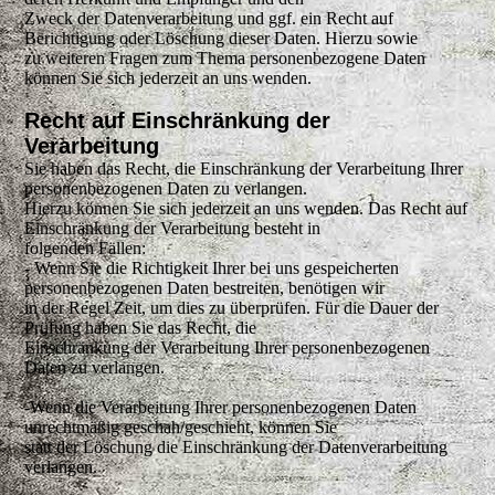
Zweck der Datenverarbeitung und ggf. ein Recht auf
Berichtigung oder Löschung dieser Daten. Hierzu sowie
zu weiteren Fragen zum Thema personenbezogene Daten
können Sie sich jederzeit an uns wenden.
Recht auf Einschränkung der
Verarbeitung
Sie haben das Recht, die Einschränkung der Verarbeitung Ihrer
personenbezogenen Daten zu verlangen.
Hierzu können Sie sich jederzeit an uns wenden. Das Recht auf
Einschränkung der Verarbeitung besteht in
folgenden Fällen:
- Wenn Sie die Richtigkeit Ihrer bei uns gespeicherten
personenbezogenen Daten bestreiten, benötigen wir
in der Regel Zeit, um dies zu überprüfen. Für die Dauer der
Prüfung haben Sie das Recht, die
Einschränkung der Verarbeitung Ihrer personenbezogenen
Daten zu verlangen.
-Wenn die Verarbeitung Ihrer personenbezogenen Daten
unrechtmäßig geschah/geschieht, können Sie
statt der Löschung die Einschränkung der Datenverarbeitung
verlangen.