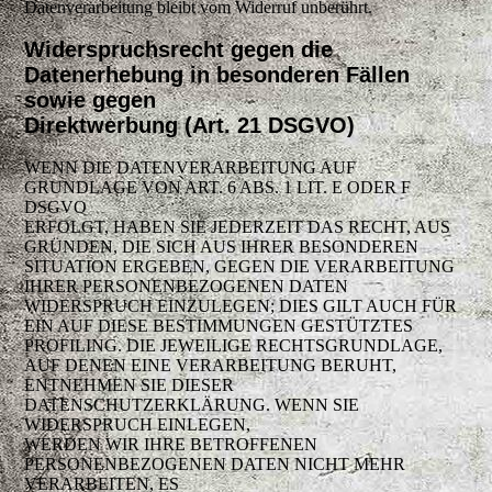
Datenverarbeitung bleibt vom Widerruf unberührt.
Widerspruchsrecht gegen die
Datenerhebung in besonderen Fällen
sowie gegen
Direktwerbung (Art. 21 DSGVO)
WENN DIE DATENVERARBEITUNG AUF
GRUNDLAGE VON ART. 6 ABS. 1 LIT. E ODER F
DSGVO
ERFOLGT, HABEN SIE JEDERZEIT DAS RECHT, AUS
GRÜNDEN, DIE SICH AUS IHRER BESONDEREN
SITUATION ERGEBEN, GEGEN DIE VERARBEITUNG
IHRER PERSONENBEZOGENEN DATEN
WIDERSPRUCH EINZULEGEN; DIES GILT AUCH FÜR
EIN AUF DIESE BESTIMMUNGEN GESTÜTZTES
PROFILING. DIE JEWEILIGE RECHTSGRUNDLAGE,
AUF DENEN EINE VERARBEITUNG BERUHT,
ENTNEHMEN SIE DIESER
DATENSCHUTZERKLÄRUNG. WENN SIE
WIDERSPRUCH EINLEGEN,
WERDEN WIR IHRE BETROFFENEN
PERSONENBEZOGENEN DATEN NICHT MEHR
VERARBEITEN, ES