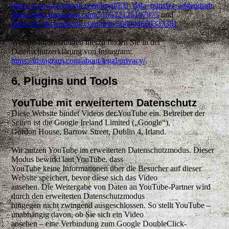
https://www.facebook.com/legal/EU_data_transfer_addendum
,
https://help.instagram.com/519522125107875
und
https://de-de.facebook.com/help/566994660333381
.
Weitere Informationen hierzu finden Sie in der
Datenschutzerklärung von Instagram:
https://instagram.com/about/legal/privacy/
.
6. Plugins und Tools
YouTube mit erweitertem Datenschutz
Diese Website bindet Videos der YouTube ein. Betreiber der
Seiten ist die Google Ireland Limited („Google“),
Gordon House, Barrow Street, Dublin 4, Irland.
Wir nutzen YouTube im erweiterten Datenschutzmodus. Dieser
Modus bewirkt laut YouTube, dass
YouTube keine Informationen über die Besucher auf dieser
Website speichert, bevor diese sich das Video
ansehen. Die Weitergabe von Daten an YouTube-Partner wird
durch den erweiterten Datenschutzmodus
hingegen nicht zwingend ausgeschlossen. So stellt YouTube –
unabhängig davon, ob Sie sich ein Video
ansehen – eine Verbindung zum Google DoubleClick-