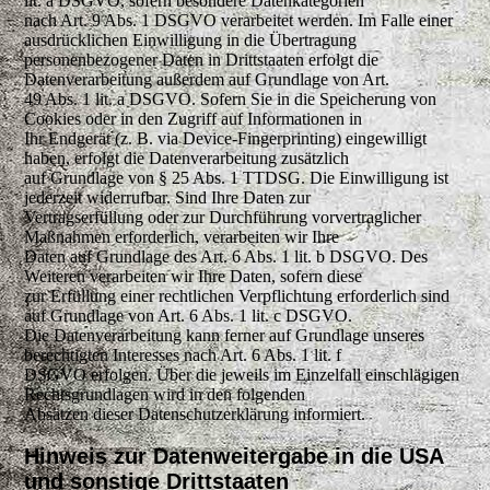
lit. a DSGVO, sofern besondere Datenkategorien
nach Art. 9 Abs. 1 DSGVO verarbeitet werden. Im Falle einer
ausdrücklichen Einwilligung in die Übertragung
personenbezogener Daten in Drittstaaten erfolgt die
Datenverarbeitung außerdem auf Grundlage von Art.
49 Abs. 1 lit. a DSGVO. Sofern Sie in die Speicherung von
Cookies oder in den Zugriff auf Informationen in
Ihr Endgerät (z. B. via Device-Fingerprinting) eingewilligt
haben, erfolgt die Datenverarbeitung zusätzlich
auf Grundlage von § 25 Abs. 1 TTDSG. Die Einwilligung ist
jederzeit widerrufbar. Sind Ihre Daten zur
Vertragserfüllung oder zur Durchführung vorvertraglicher
Maßnahmen erforderlich, verarbeiten wir Ihre
Daten auf Grundlage des Art. 6 Abs. 1 lit. b DSGVO. Des
Weiteren verarbeiten wir Ihre Daten, sofern diese
zur Erfüllung einer rechtlichen Verpflichtung erforderlich sind
auf Grundlage von Art. 6 Abs. 1 lit. c DSGVO.
Die Datenverarbeitung kann ferner auf Grundlage unseres
berechtigten Interesses nach Art. 6 Abs. 1 lit. f
DSGVO erfolgen. Über die jeweils im Einzelfall einschlägigen
Rechtsgrundlagen wird in den folgenden
Absätzen dieser Datenschutzerklärung informiert.
Hinweis zur Datenweitergabe in die USA
und sonstige Drittstaaten