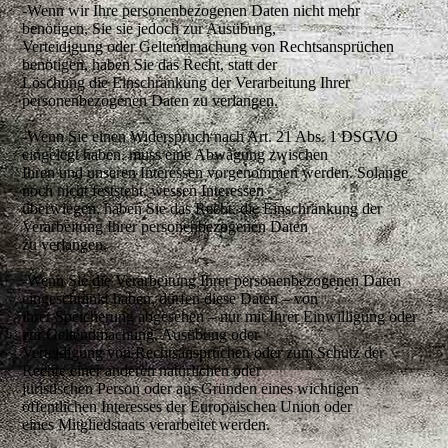
-Wenn wir Ihre personenbezogenen Daten nicht mehr
benötigen, Sie sie jedoch zur Ausübung,
Verteidigung oder Geltendmachung von Rechtsansprüchen
benötigen, haben Sie das Recht, statt der
Löschung die Einschränkung der Verarbeitung Ihrer
personenbezogenen Daten zu verlangen.
-Wenn Sie einen Widerspruch nach Art. 21 Abs. 1 DSGVO
eingelegt haben, muss eine Abwägung zwischen
Ihren und unseren Interessen vorgenommen werden. Solange
noch nicht feststeht, wessen Interessen
überwiegen, haben Sie das Recht, die Einschränkung der
Verarbeitung Ihrer personenbezogenen Daten
zu verlangen.
-Wenn Sie die Verarbeitung Ihrer personenbezogenen Daten
eingeschränkt haben, dürfen diese Daten – von
ihrer Speicherung abgesehen – nur mit Ihrer Einwilligung oder
zur Geltendmachung, Ausübung oder
Verteidigung von Rechtsansprüchen oder zum Schutz der
Rechte einer anderen natürlichen oder
juristischen Person oder aus Gründen eines wichtigen
öffentlichen Interesses der Europäischen Union oder
eines Mitgliedstaats verarbeitet werden.