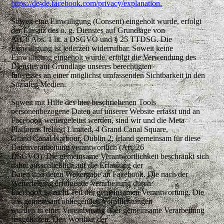
https://de-de.facebook.com/privacy/explanation.
Soweit eine Einwilligung (Consent) eingeholt wurde, erfolgt
der Einsatz des o. g. Dienstes auf Grundlage von
Art. 6 Abs. 1 lit. a DSGVO und § 25 TTDSG. Die
Einwilligung ist jederzeit widerrufbar. Soweit keine
Einwilligung eingeholt wurde, erfolgt die Verwendung des
Dienstes auf Grundlage unseres berechtigten
Interesses an einer möglichst umfassenden Sichtbarkeit in den
Sozialen Medien.
Soweit mit Hilfe des hier beschriebenen Tools
personenbezogene Daten auf unserer Website erfasst und an
Facebook weitergeleitet werden, sind wir und die Meta
Platforms Ireland Limited, 4 Grand Canal Square,
Grand Canal Harbour, Dublin 2, Irland gemeinsam für diese
Datenverarbeitung verantwortlich (Art. 26
DSGVO). Die gemeinsame Verantwortlichkeit beschränkt sich
dabei ausschließlich auf die Erfassung der
Daten und deren Weitergabe an Facebook. Die nach der
Weiterleitung erfolgende Verarbeitung durch
Facebook ist nicht Teil der gemeinsamen Verantwortung. Die
uns gemeinsam obliegenden Verpflichtungen
wurden in einer Vereinbarung über gemeinsame Verarbeitung
festgehalten. Den Wortlaut der