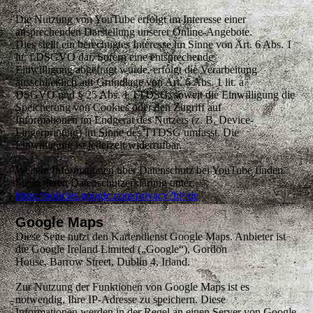
Die Nutzung von YouTube erfolgt im Interesse einer
ansprechenden Darstellung unserer Online-Angebote.
Dies stellt ein berechtigtes Interesse im Sinne von Art. 6 Abs. 1
lit. f DSGVO dar. Sofern eine entsprechende
Einwilligung abgefragt wurde, erfolgt die Verarbeitung
ausschließlich auf Grundlage von Art. 6 Abs. 1 lit. a
DSGVO und § 25 Abs. 1 TTDSG, soweit die Einwilligung die
Speicherung von Cookies oder den Zugriff auf
Informationen im Endgerät des Nutzers (z. B. Device-
Fingerprinting) im Sinne des TTDSG umfasst. Die
Einwilligung ist jederzeit widerrufbar.
Weitere Informationen über Datenschutz bei YouTube finden
Sie in deren Datenschutzerklärung unter:
https://policies.google.com/privacy?hl=de
.
Google Maps
Diese Seite nutzt den Kartendienst Google Maps. Anbieter ist
die Google Ireland Limited („Google“), Gordon
House, Barrow Street, Dublin 4, Irland.
Zur Nutzung der Funktionen von Google Maps ist es
notwendig, Ihre IP-Adresse zu speichern. Diese
Informationen werden in der Regel an einen Server von Google