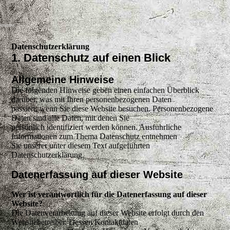
Datenschutzerklärung
1. Datenschutz auf einen Blick
Allgemeine Hinweise
Die folgenden Hinweise geben einen einfachen Überblick
darüber, was mit Ihren personenbezogenen Daten
passiert, wenn Sie diese Website besuchen. Personenbezogene
Daten sind alle Daten, mit denen Sie
persönlich identifiziert werden können. Ausführliche
Informationen zum Thema Datenschutz entnehmen
Sie unserer unter diesem Text aufgeführten
Datenschutzerklärung.
Datenerfassung auf dieser Website
Wer ist verantwortlich für die Datenerfassung auf dieser
Website?
Die Datenverarbeitung auf dieser Website erfolgt durch den
Websitebetreiber. Dessen Kontaktdaten