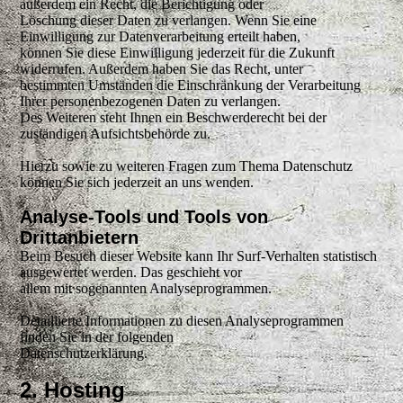
außerdem ein Recht, die Berichtigung oder
Löschung dieser Daten zu verlangen. Wenn Sie eine
Einwilligung zur Datenverarbeitung erteilt haben,
können Sie diese Einwilligung jederzeit für die Zukunft
widerrufen. Außerdem haben Sie das Recht, unter
bestimmten Umständen die Einschränkung der Verarbeitung
Ihrer personenbezogenen Daten zu verlangen.
Des Weiteren steht Ihnen ein Beschwerderecht bei der
zuständigen Aufsichtsbehörde zu.
Hierzu sowie zu weiteren Fragen zum Thema Datenschutz
können Sie sich jederzeit an uns wenden.
Analyse-Tools und Tools von
Drittanbietern
Beim Besuch dieser Website kann Ihr Surf-Verhalten statistisch
ausgewertet werden. Das geschieht vor
allem mit sogenannten Analyseprogrammen.
Detaillierte Informationen zu diesen Analyseprogrammen
finden Sie in der folgenden
Datenschutzerklärung.
2. Hosting