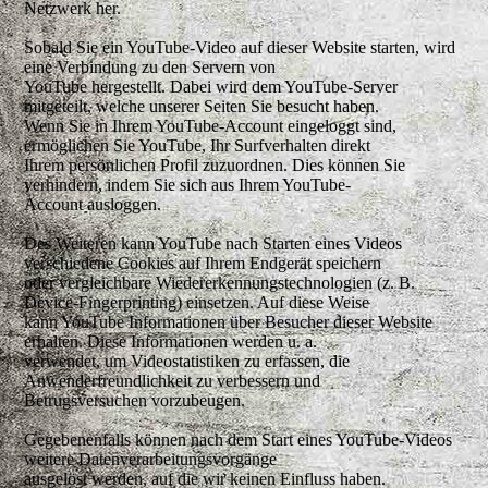
Netzwerk her.
Sobald Sie ein YouTube-Video auf dieser Website starten, wird
eine Verbindung zu den Servern von
YouTube hergestellt. Dabei wird dem YouTube-Server
mitgeteilt, welche unserer Seiten Sie besucht haben.
Wenn Sie in Ihrem YouTube-Account eingeloggt sind,
ermöglichen Sie YouTube, Ihr Surfverhalten direkt
Ihrem persönlichen Profil zuzuordnen. Dies können Sie
verhindern, indem Sie sich aus Ihrem YouTube-
Account ausloggen.
Des Weiteren kann YouTube nach Starten eines Videos
verschiedene Cookies auf Ihrem Endgerät speichern
oder vergleichbare Wiedererkennungstechnologien (z. B.
Device-Fingerprinting) einsetzen. Auf diese Weise
kann YouTube Informationen über Besucher dieser Website
erhalten. Diese Informationen werden u. a.
verwendet, um Videostatistiken zu erfassen, die
Anwenderfreundlichkeit zu verbessern und
Betrugsversuchen vorzubeugen.
Gegebenenfalls können nach dem Start eines YouTube-Videos
weitere Datenverarbeitungsvorgänge
ausgelöst werden, auf die wir keinen Einfluss haben.