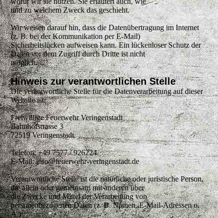
wofür wir sie nutzen. Sie erläutert auch, wie
und zu welchem Zweck das geschieht.
Wir weisen darauf hin, dass die Datenübertragung im Internet
(z. B. bei der Kommunikation per E-Mail)
Sicherheitslücken aufweisen kann. Ein lückenloser Schutz der
Daten vor dem Zugriff durch Dritte ist nicht
möglich.
Hinweis zur verantwortlichen Stelle
Die verantwortliche Stelle für die Datenverarbeitung auf dieser
Website ist:
Freiwillige Feuerwehr Veringenstadt
Bahnhofstrasse 3
72519 Veringenstadt
Telefon: +49 7577 / 926224
E-Mail: info@feuerwehr-veringenstadt.de
Verantwortliche Stelle ist die natürliche oder juristische Person,
die allein oder gemeinsam mit anderen über
die Zwecke und Mittel der Verarbeitung von
personenbezogenen Daten (z. B. Namen, E-Mail-Adressen o.
Ä.)