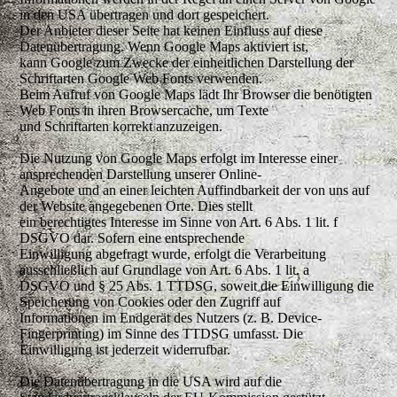
in den USA übertragen und dort gespeichert.
Der Anbieter dieser Seite hat keinen Einfluss auf diese
Datenübertragung. Wenn Google Maps aktiviert ist,
kann Google zum Zwecke der einheitlichen Darstellung der
Schriftarten Google Web Fonts verwenden.
Beim Aufruf von Google Maps lädt Ihr Browser die benötigten
Web Fonts in ihren Browsercache, um Texte
und Schriftarten korrekt anzuzeigen.
Die Nutzung von Google Maps erfolgt im Interesse einer
ansprechenden Darstellung unserer Online-
Angebote und an einer leichten Auffindbarkeit der von uns auf
der Website angegebenen Orte. Dies stellt
ein berechtigtes Interesse im Sinne von Art. 6 Abs. 1 lit. f
DSGVO dar. Sofern eine entsprechende
Einwilligung abgefragt wurde, erfolgt die Verarbeitung
ausschließlich auf Grundlage von Art. 6 Abs. 1 lit. a
DSGVO und § 25 Abs. 1 TTDSG, soweit die Einwilligung die
Speicherung von Cookies oder den Zugriff auf
Informationen im Endgerät des Nutzers (z. B. Device-
Fingerprinting) im Sinne des TTDSG umfasst. Die
Einwilligung ist jederzeit widerrufbar.
Die Datenübertragung in die USA wird auf die