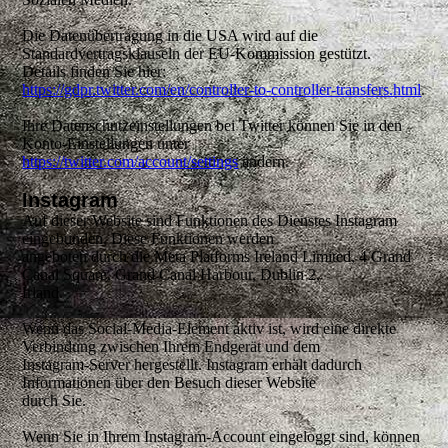
Die Datenübertragung in die USA wird auf die
Standardvertragsklauseln der EU-Kommission gestützt.
Details finden Sie hier:
https://gdpr.twitter.com/en/controller-to-controller-transfers.html
.
Ihre Datenschutzeinstellungen bei Twitter können Sie in den
Konto-Einstellungen unter
https://twitter.com/account/settings
ändern.
Instagram
Auf dieser Website sind Funktionen des Dienstes Instagram
eingebunden. Diese Funktionen werden
angeboten durch die Meta Platforms Ireland Limited, 4 Grand
Canal Square, Grand Canal Harbour, Dublin 2,
Irland.
Wenn das Social-Media-Element aktiv ist, wird eine direkte
Verbindung zwischen Ihrem Endgerät und dem
Instagram-Server hergestellt. Instagram erhält dadurch
Informationen über den Besuch dieser Website
durch Sie.
Wenn Sie in Ihrem Instagram-Account eingeloggt sind, können