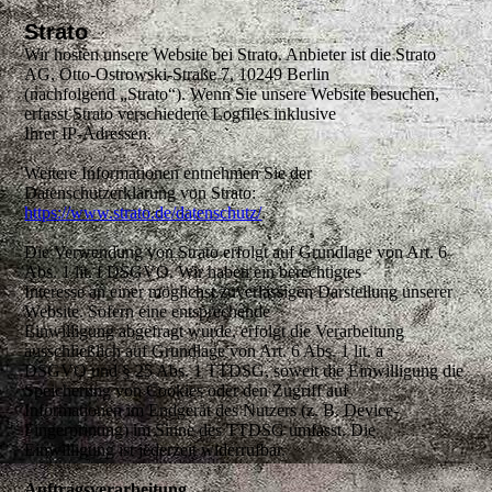
Strato
Wir hosten unsere Website bei Strato. Anbieter ist die Strato
AG, Otto-Ostrowski-Straße 7, 10249 Berlin
(nachfolgend „Strato“). Wenn Sie unsere Website besuchen,
erfasst Strato verschiedene Logfiles inklusive
Ihrer IP-Adressen.
Weitere Informationen entnehmen Sie der
Datenschutzerklärung von Strato:
https://www.strato.de/datenschutz/
.
Die Verwendung von Strato erfolgt auf Grundlage von Art. 6
Abs. 1 lit. f DSGVO. Wir haben ein berechtigtes
Interesse an einer möglichst zuverlässigen Darstellung unserer
Website. Sofern eine entsprechende
Einwilligung abgefragt wurde, erfolgt die Verarbeitung
ausschließlich auf Grundlage von Art. 6 Abs. 1 lit. a
DSGVO und § 25 Abs. 1 TTDSG, soweit die Einwilligung die
Speicherung von Cookies oder den Zugriff auf
Informationen im Endgerät des Nutzers (z. B. Device-
Fingerprinting) im Sinne des TTDSG umfasst. Die
Einwilligung ist jederzeit widerrufbar.
Auftragsverarbeitung