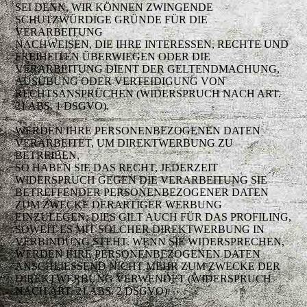
SEI DENN, WIR KÖNNEN ZWINGENDE
SCHUTZWÜRDIGE GRÜNDE FÜR DIE
VERARBEITUNG
NACHWEISEN, DIE IHRE INTERESSEN, RECHTE UND
FREIHEITEN ÜBERWIEGEN ODER DIE
VERARBEITUNG DIENT DER GELTENDMACHUNG,
AUSÜBUNG ODER VERTEIDIGUNG VON
RECHTSANSPRÜCHEN (WIDERSPRUCH NACH ART.
21 ABS. 1 DSGVO).
WERDEN IHRE PERSONENBEZOGENEN DATEN
VERARBEITET, UM DIREKTWERBUNG ZU
BETREIBEN,
SO HABEN SIE DAS RECHT, JEDERZEIT
WIDERSPRUCH GEGEN DIE VERARBEITUNG SIE
BETREFFENDER PERSONENBEZOGENER DATEN
ZUM ZWECKE DERARTIGER WERBUNG
EINZULEGEN; DIES GILT AUCH FÜR DAS PROFILING,
SOWEIT ES MIT SOLCHER DIREKTWERBUNG IN
VERBINDUNG STEHT. WENN SIE WIDERSPRECHEN,
WERDEN IHRE PERSONENBEZOGENEN DATEN
ANSCHLIESSEND NICHT MEHR ZUM ZWECKE DER
DIREKTWERBUNG VERWENDET (WIDERSPRUCH
NACH ART. 21 ABS. 2 DSGVO).