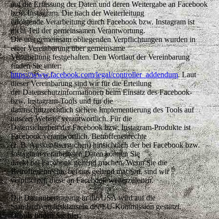
auf die Erfassung der Daten und deren Weitergabe an Facebook
bzw. Instagram. Die nach der Weiterleitung
erfolgende Verarbeitung durch Facebook bzw. Instagram ist
nicht Teil der gemeinsamen Verantwortung.
Die uns gemeinsam obliegenden Verpflichtungen wurden in
einer Vereinbarung über gemeinsame
Verarbeitung festgehalten. Den Wortlaut der Vereinbarung
finden Sie unter:
https://www.facebook.com/legal/controller_addendum
. Laut
dieser Vereinbarung sind wir für die Erteilung
der Datenschutzinformationen beim Einsatz des Facebook-
bzw. Instagram-Tools und für die
datenschutzrechtlich sichere Implementierung des Tools auf
unserer Website verantwortlich. Für die
Datensicherheit der Facebook bzw. Instagram-Produkte ist
Facebook verantwortlich. Betroffenenrechte
(z. B. Auskunftsersuchen) hinsichtlich der bei Facebook bzw.
Instagram verarbeiteten Daten können Sie
direkt bei Facebook geltend machen. Wenn Sie die
Betroffenenrechte bei uns geltend machen, sind wir
verpflichtet, diese an Facebook weiterzuleiten.
Die Datenübertragung in die USA wird auf die
Standardvertragsklauseln der EU-Kommission gestützt.
Details finden Sie hier: