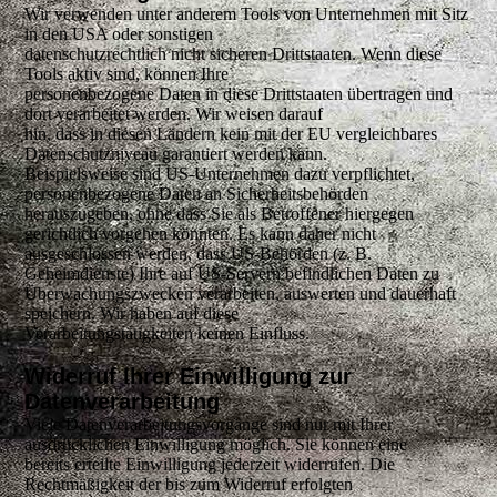
Wir verwenden unter anderem Tools von Unternehmen mit Sitz
in den USA oder sonstigen
datenschutzrechtlich nicht sicheren Drittstaaten. Wenn diese
Tools aktiv sind, können Ihre
personenbezogene Daten in diese Drittstaaten übertragen und
dort verarbeitet werden. Wir weisen darauf
hin, dass in diesen Ländern kein mit der EU vergleichbares
Datenschutzniveau garantiert werden kann.
Beispielsweise sind US-Unternehmen dazu verpflichtet,
personenbezogene Daten an Sicherheitsbehörden
herauszugeben, ohne dass Sie als Betroffener hiergegen
gerichtlich vorgehen könnten. Es kann daher nicht
ausgeschlossen werden, dass US-Behörden (z. B.
Geheimdienste) Ihre auf US-Servern befindlichen Daten zu
Überwachungszwecken verarbeiten, auswerten und dauerhaft
speichern. Wir haben auf diese
Verarbeitungstätigkeiten keinen Einfluss.
Widerruf Ihrer Einwilligung zur
Datenverarbeitung
Viele Datenverarbeitungsvorgänge sind nur mit Ihrer
ausdrücklichen Einwilligung möglich. Sie können eine
bereits erteilte Einwilligung jederzeit widerrufen. Die
Rechtmäßigkeit der bis zum Widerruf erfolgten