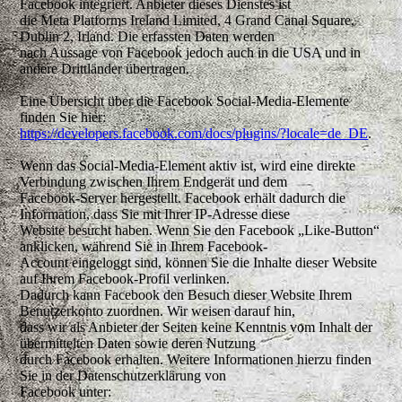
Facebook integriert. Anbieter dieses Dienstes ist
die Meta Platforms Ireland Limited, 4 Grand Canal Square,
Dublin 2, Irland. Die erfassten Daten werden
nach Aussage von Facebook jedoch auch in die USA und in
andere Drittländer übertragen.
Eine Übersicht über die Facebook Social-Media-Elemente
finden Sie hier:
https://developers.facebook.com/docs/plugins/?locale=de_DE
.
Wenn das Social-Media-Element aktiv ist, wird eine direkte
Verbindung zwischen Ihrem Endgerät und dem
Facebook-Server hergestellt. Facebook erhält dadurch die
Information, dass Sie mit Ihrer IP-Adresse diese
Website besucht haben. Wenn Sie den Facebook „Like-Button“
anklicken, während Sie in Ihrem Facebook-
Account eingeloggt sind, können Sie die Inhalte dieser Website
auf Ihrem Facebook-Profil verlinken.
Dadurch kann Facebook den Besuch dieser Website Ihrem
Benutzerkonto zuordnen. Wir weisen darauf hin,
dass wir als Anbieter der Seiten keine Kenntnis vom Inhalt der
übermittelten Daten sowie deren Nutzung
durch Facebook erhalten. Weitere Informationen hierzu finden
Sie in der Datenschutzerklärung von
Facebook unter: