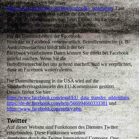
Vereinbarung finden Sie unter:
https://www.facebook.com/legal/controller_addendum
. Laut
dieser Vereinbarung sind wir für die Erteilung
der Datenschutzinformationen beim Einsatz des Facebook-
Tools und für die datenschutzrechtlich sichere
Implementierung des Tools auf unserer Website verantwortlich.
Für die Datensicherheit der Facebook-
Produkte ist Facebook verantwortlich. Betroffenenrechte (z. B.
Auskunftsersuchen) hinsichtlich der bei
Facebook verarbeiteten Daten können Sie direkt bei Facebook
geltend machen. Wenn Sie die
Betroffenenrechte bei uns geltend machen, sind wir verpflichtet,
diese an Facebook weiterzuleiten.
Die Datenübertragung in die USA wird auf die
Standardvertragsklauseln der EU-Kommission gestützt.
Details finden Sie hier:
https://www.facebook.com/legal/EU_data_transfer_addendum
,
https://de-de.facebook.com/help/566994660333381
und
https://www.facebook.com/policy.php
.
Twitter
Auf dieser Website sind Funktionen des Dienstes Twitter
eingebunden. Diese Funktionen werden
angeboten durch die Twitter International Company, One