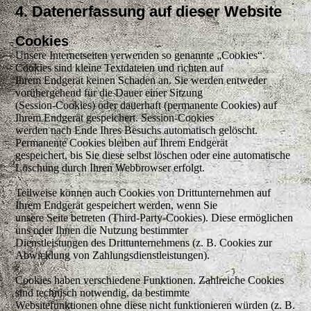
4. Datenerfassung auf dieser Website
Cookies
Unsere Internetseiten verwenden so genannte „Cookies“.
Cookies sind kleine Textdateien und richten auf
Ihrem Endgerät keinen Schaden an. Sie werden entweder
vorübergehend für die Dauer einer Sitzung
(Session-Cookies) oder dauerhaft (permanente Cookies) auf
Ihrem Endgerät gespeichert. Session-Cookies
werden nach Ende Ihres Besuchs automatisch gelöscht.
Permanente Cookies bleiben auf Ihrem Endgerät
gespeichert, bis Sie diese selbst löschen oder eine automatische
Löschung durch Ihren Webbrowser erfolgt.
Teilweise können auch Cookies von Drittunternehmen auf
Ihrem Endgerät gespeichert werden, wenn Sie
unsere Seite betreten (Third-Party-Cookies). Diese ermöglichen
uns oder Ihnen die Nutzung bestimmter
Dienstleistungen des Drittunternehmens (z. B. Cookies zur
Abwicklung von Zahlungsdienstleistungen).
Cookies haben verschiedene Funktionen. Zahlreiche Cookies
sind technisch notwendig, da bestimmte
Websitefunktionen ohne diese nicht funktionieren würden (z. B.